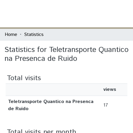
(current)
Log In
Communities & Collections
Home
Statistics
All of DSpace
Statistics for Teletransporte Quantico
na Presenca de Ruido
Total visits
views
Teletransporte Quantico na Presenca
17
de Ruido
Total visits per month