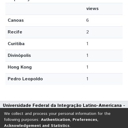
views
Canoas
6
Recife
2
Curitiba
1
Divinópolis
1
Hong Kong
1
Pedro Leopoldo
1
Universidade Federal da Integração Latino-Americana -
UNILA
We collect and process your personal information for the
Avenida Tarquínio Joslin dos Santos, 1000 - Polo Universitário
following purposes:
Authentication, Preferences,
Acknowledgement and Statistics
.
CEP: 85870-650 | Foz do Iguaçu - Paraná