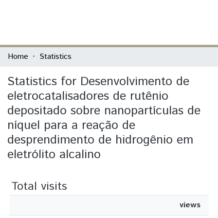
(current)
Log In
Communities & Collections
Home
Statistics
All of DSpace
Statistics for Desenvolvimento de
eletrocatalisadores de rutênio
depositado sobre nanopartículas de
níquel para a reação de
desprendimento de hidrogênio em
eletrólito alcalino
Total visits
views