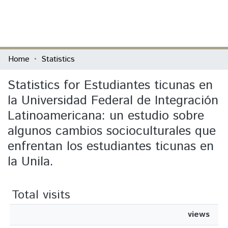
(current)
Log In
Communities & Collections
Home
Statistics
All of DSpace
Statistics for Estudiantes ticunas en
la Universidad Federal de Integración
Latinoamericana: un estudio sobre
algunos cambios socioculturales que
enfrentan los estudiantes ticunas en
la Unila.
Total visits
views