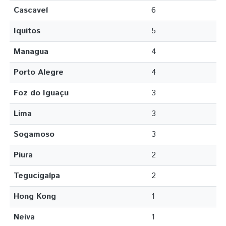
Cascavel
6
Iquitos
5
Managua
4
Porto Alegre
4
Foz do Iguaçu
3
Lima
3
Sogamoso
3
Piura
2
Tegucigalpa
2
Hong Kong
1
Neiva
1