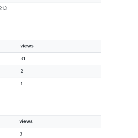
213
views
31
2
1
views
3