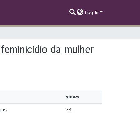
Log In
 feminicídio da mulher
views
cas
34