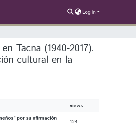
Log In
a en Tacna (1940-2017).
ón cultural en la
views
neños” por su afirmación
124