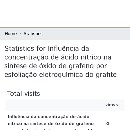
(current)
Log In
Communities & Collections
Home
Statistics
All of DSpace
Statistics for Influência da
concentração de ácido nítrico na
síntese de óxido de grafeno por
esfoliação eletroquímica do grafite
Total visits
views
Influência da concentração de ácido
nítrico na síntese de óxido de grafeno
30