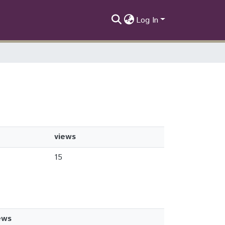
Log In
views
15
ews