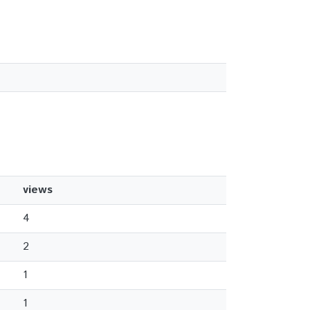
views
4
2
1
1