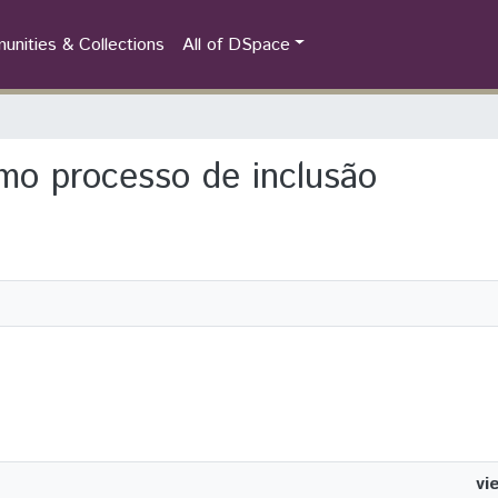
nities & Collections
All of DSpace
omo processo de inclusão
vi