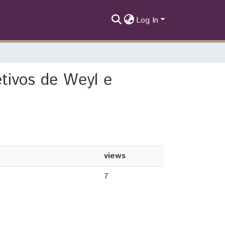
Log In
etivos de Weyl e
views
7