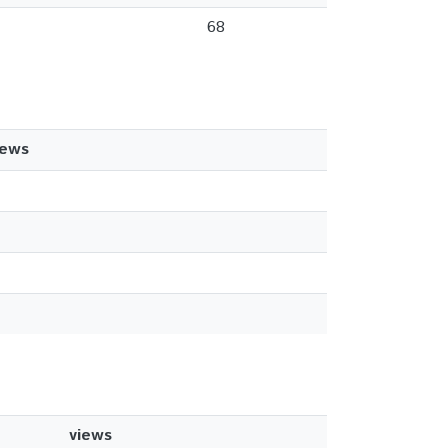
68
iews
views