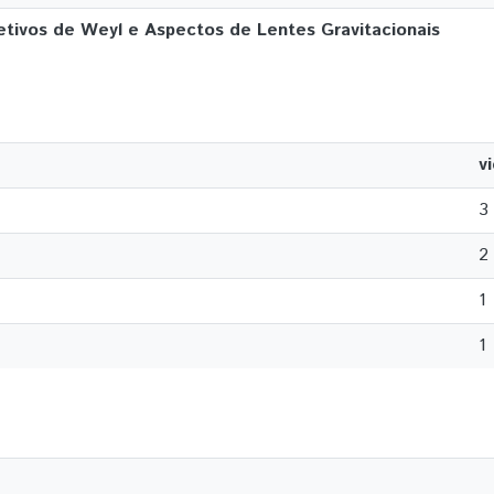
fetivos de Weyl e Aspectos de Lentes Gravitacionais
v
3
2
1
1