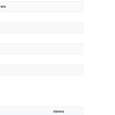
ews
views