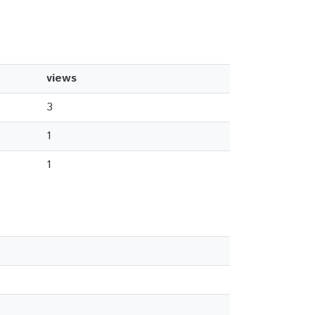
views
3
1
1