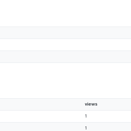
views
1
1