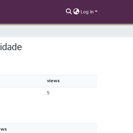
Log In
ridade
views
5
ews