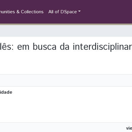
nities & Collections
All of DSpace
lês: em busca da interdisciplina
ridade
vi