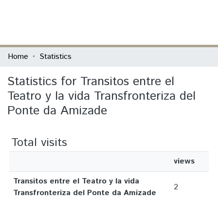
(current)
Log In
Communities & Collections
Home
Statistics
All of DSpace
Statistics for Transitos entre el
Teatro y la vida Transfronteriza del
Ponte da Amizade
Total visits
views
Transitos entre el Teatro y la vida
2
Transfronteriza del Ponte da Amizade