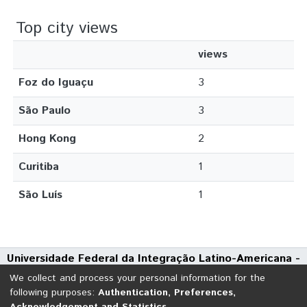
Top city views
views
Foz do Iguaçu
3
São Paulo
3
Hong Kong
2
Curitiba
1
São Luís
1
Universidade Federal da Integração Latino-Americana -
UNILA
We collect and process your personal information for the
Avenida Tarquínio Joslin dos Santos, 1000 - Polo Universitário
following purposes:
Authentication, Preferences,
Acknowledgement and Statistics
.