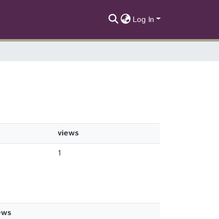
Log In
views
1
ews