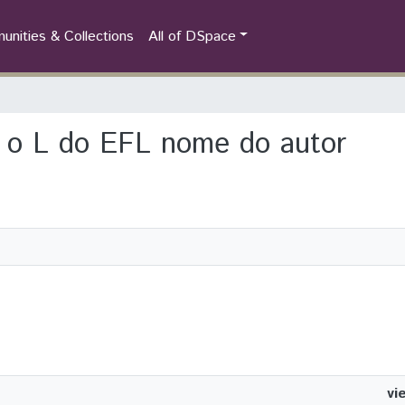
nities & Collections
All of DSpace
o o L do EFL nome do autor
vi