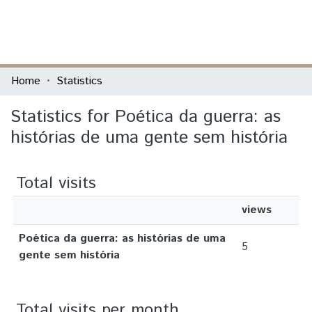
(current)
Log In
Communities & Collections
Home
Statistics
All of DSpace
Statistics for Poética da guerra: as
histórias de uma gente sem história
Total visits
views
Poética da guerra: as histórias de uma
5
gente sem história
Total visits per month