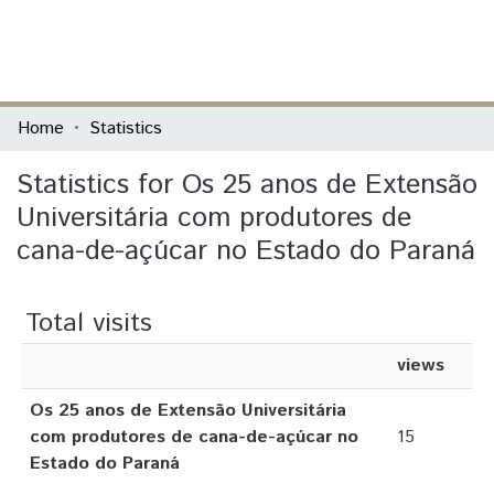
(current)
Log In
Communities & Collections
Home
Statistics
All of DSpace
Statistics for Os 25 anos de Extensão
Universitária com produtores de
cana-de-açúcar no Estado do Paraná
Total visits
views
Os 25 anos de Extensão Universitária
com produtores de cana-de-açúcar no
15
Estado do Paraná