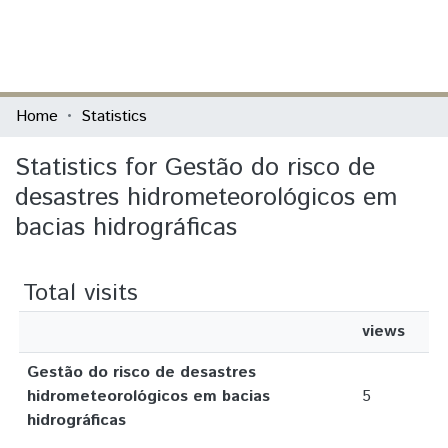
(current)
Log In
Communities & Collections
Home
Statistics
All of DSpace
Statistics for Gestão do risco de
desastres hidrometeorológicos em
bacias hidrográficas
Total visits
views
Gestão do risco de desastres
hidrometeorológicos em bacias
5
hidrográficas