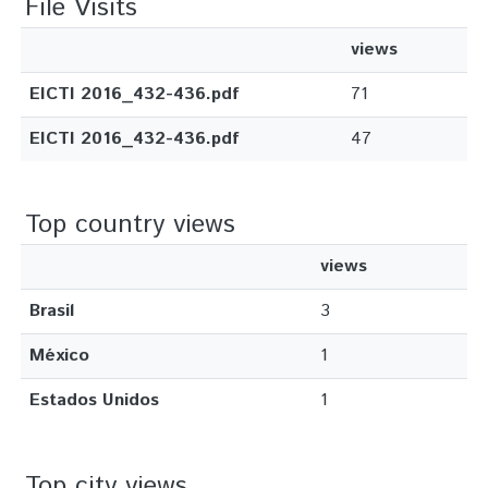
File Visits
views
EICTI 2016_432-436.pdf
71
EICTI 2016_432-436.pdf
47
Top country views
views
Brasil
3
México
1
Estados Unidos
1
Top city views