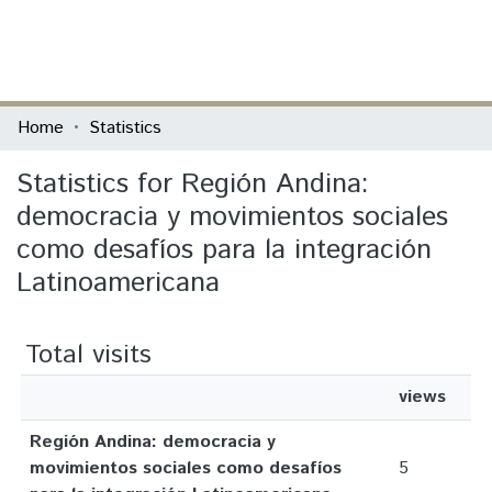
(current)
Log In
Communities & Collections
Home
Statistics
All of DSpace
Statistics for Región Andina:
democracia y movimientos sociales
como desafíos para la integración
Latinoamericana
Total visits
views
Región Andina: democracia y
movimientos sociales como desafíos
5