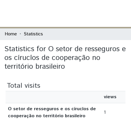
(current)
Log In
Communities & Collections
Home
Statistics
All of DSpace
Statistics for O setor de resseguros e
os círuclos de cooperação no
território brasileiro
Total visits
views
O setor de resseguros e os círuclos de
1
cooperação no território brasileiro