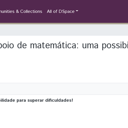
nities & Collections
All of DSpace
apoio de matemática: uma possib
lidade para superar dificuldades!