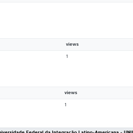
views
1
views
1
niversidade Federal da Integração Latino-Americana - UNI