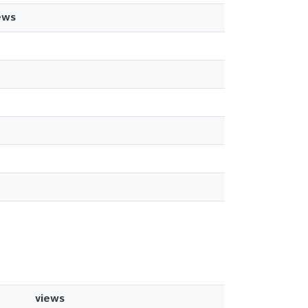
ews
views