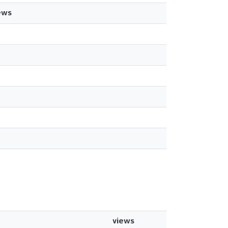
ews
views