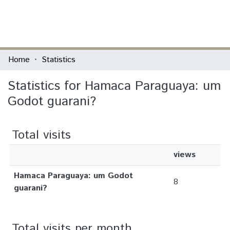
(current)
Log In
Communities & Collections
Home
Statistics
All of DSpace
Statistics for Hamaca Paraguaya: um
Godot guarani?
Total visits
views
Hamaca Paraguaya: um Godot
8
guarani?
Total visits per month