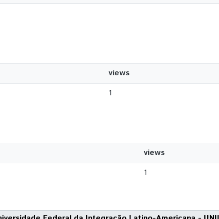
views
1
views
1
niversidade Federal da Integração Latino-Americana - UNI