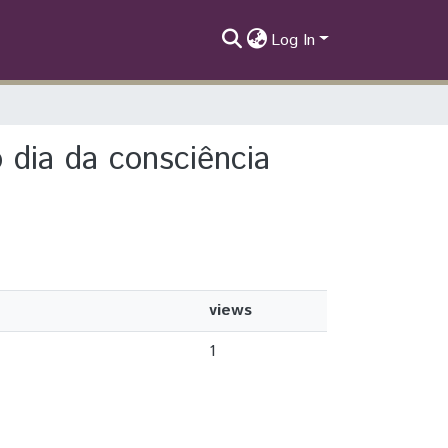
Log In
o dia da consciência
views
1