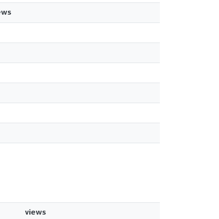
ews
views