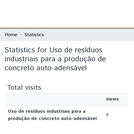
(current)
Log In
Communities & Collections
Home
Statistics
All of DSpace
Statistics for Uso de resíduos
industriais para a produção de
concreto auto-adensável
Total visits
views
Uso de resíduos industriais para a
9
produção de concreto auto-adensável