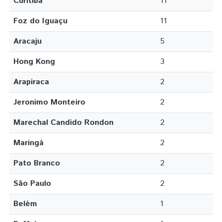
Curitiba
11
Foz do Iguaçu
11
Aracaju
5
Hong Kong
3
Arapiraca
2
Jeronimo Monteiro
2
Marechal Candido Rondon
2
Maringá
2
Pato Branco
2
São Paulo
2
Belém
1