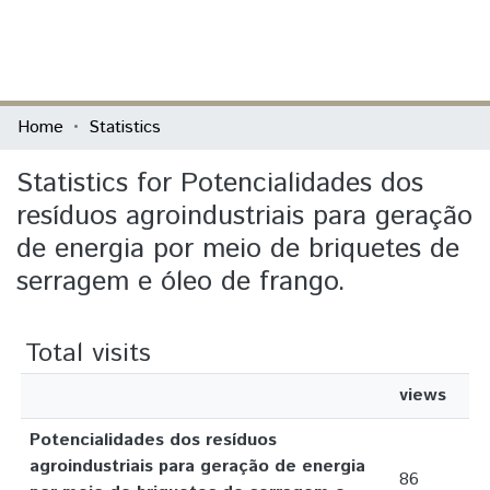
(current)
Log In
Communities & Collections
Home
Statistics
All of DSpace
Statistics for Potencialidades dos
resíduos agroindustriais para geração
de energia por meio de briquetes de
serragem e óleo de frango.
Total visits
views
Potencialidades dos resíduos
agroindustriais para geração de energia
86