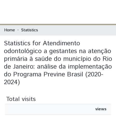
(current)
Log In
Communities & Collections
Home
Statistics
All of DSpace
Statistics for Atendimento
odontológico a gestantes na atenção
primária à saúde do município do Rio
de Janeiro: análise da implementação
do Programa Previne Brasil (2020-
2024)
Total visits
views