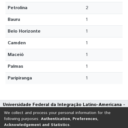
Petrolina
2
Bauru
1
Belo Horizonte
1
Camden
1
Maceió
1
Palmas
1
Paripiranga
1
Universidade Federal da Integração Latino-Americana -
UNILA
We collect and process your personal information for the
Avenida Tarquínio Joslin dos Santos, 1000 - Polo Universitário
following purposes:
Authentication, Preferences,
Acknowledgement and Statistics
.
CEP: 85870-650 | Foz do Iguaçu - Paraná