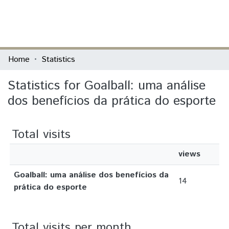
(current)
Log In
Communities & Collections
Home
Statistics
All of DSpace
Statistics for Goalball: uma análise
dos benefícios da prática do esporte
Total visits
views
Goalball: uma análise dos benefícios da
14
prática do esporte
Total visits per month