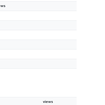
ews
views