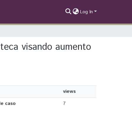
Log In
ioteca visando aumento
views
de caso
7