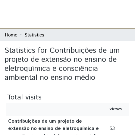
(current)
Log In
Communities & Collections
Home
Statistics
All of DSpace
Statistics for Contribuições de um
projeto de extensão no ensino de
eletroquímica e consciência
ambiental no ensino médio
Total visits
views
Contribuições de um projeto de
extensão no ensino de eletroquímica e
53