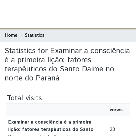
(current)
Log In
Communities & Collections
Home
Statistics
All of DSpace
Statistics for Examinar a consciência
é a primeira lição: fatores
terapêuticos do Santo Daime no
norte do Paraná
Total visits
views
Examinar a consciência é a primeira
lição: fatores terapêuticos do Santo
23