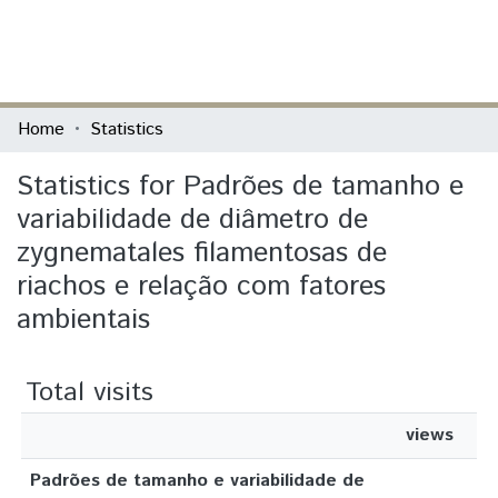
(current)
Log In
Communities & Collections
Home
Statistics
All of DSpace
Statistics for Padrões de tamanho e
variabilidade de diâmetro de
zygnematales filamentosas de
riachos e relação com fatores
ambientais
Total visits
views
Padrões de tamanho e variabilidade de