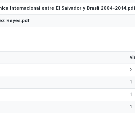
ca Internacional entre El Salvador y Brasil 2004-2014.pd
ez Reyes.pdf
v
2
1
1
1