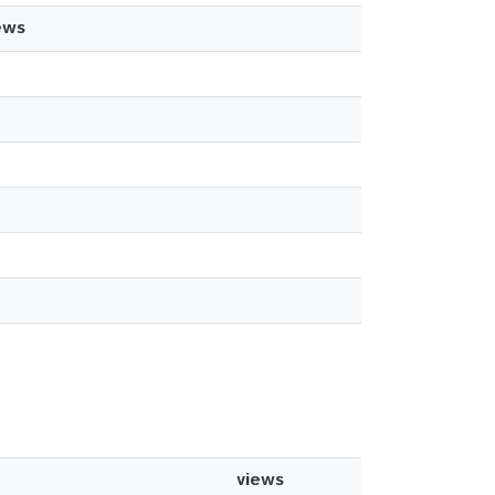
ews
views