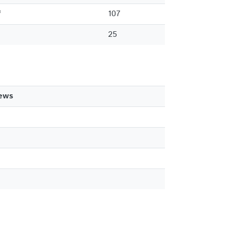
f
107
25
iews