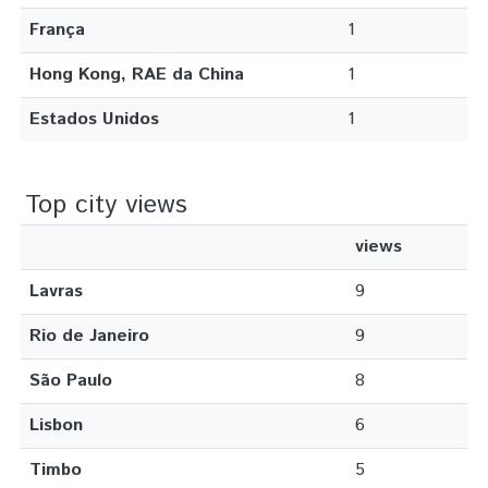
França
1
Hong Kong, RAE da China
1
Estados Unidos
1
Top city views
views
Lavras
9
Rio de Janeiro
9
São Paulo
8
Lisbon
6
Timbo
5