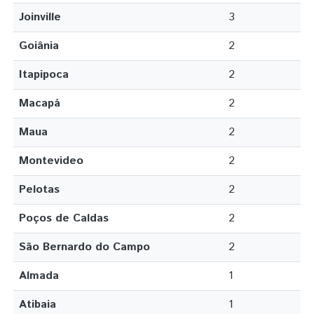
Joinville
3
Goiânia
2
Itapipoca
2
Macapá
2
Maua
2
Montevideo
2
Pelotas
2
Poços de Caldas
2
São Bernardo do Campo
2
Almada
1
Atibaia
1