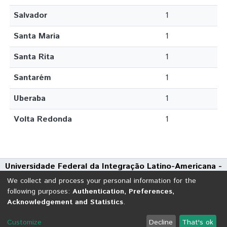
Salvador
1
Santa Maria
1
Santa Rita
1
Santarém
1
Uberaba
1
Volta Redonda
1
Universidade Federal da Integração Latino-Americana -
UNILA
We collect and process your personal information for the
Avenida Tarquínio Joslin dos Santos, 1000 - Polo Universitário
following purposes:
Authentication, Preferences,
Acknowledgement and Statistics
.
CEP: 85870-650 | Foz do Iguaçu - Paraná
DSpace software
copyright © 2002-2026
LYRASIS
Customize
Decline
That's ok