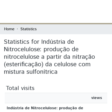
(current)
Log In
Communities & Collections
Home
Statistics
All of DSpace
Statistics for Indústria de
Nitrocelulose: produção de
nitrocelulose a partir da nitração
(esterificação) da celulose com
mistura sulfonítrica
Total visits
views
Indústria de Nitrocelulose: produção de