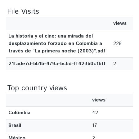
File Visits
views
La historia y el cine: una mirada del
desplazamiento forzado en Colombia a
228
través de “La primera noche (2003)”.pdf
21fade7d-bb1b-479a-bcbd-ff423b0c1bff
2
Top country views
views
Colômbia
42
Brasil
17
México
2