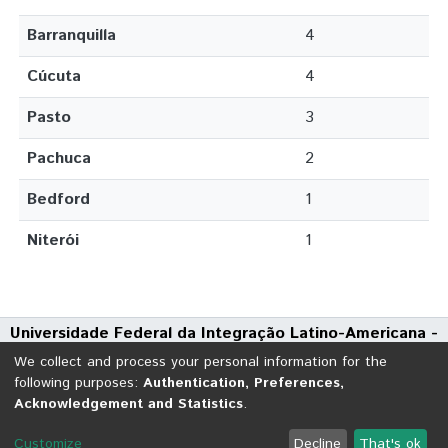
Barranquilla
4
Cúcuta
4
Pasto
3
Pachuca
2
Bedford
1
Niterói
1
Universidade Federal da Integração Latino-Americana -
UNILA
We collect and process your personal information for the
Avenida Tarquínio Joslin dos Santos, 1000 - Polo Universitário
following purposes:
Authentication, Preferences,
Acknowledgement and Statistics
.
CEP: 85870-650 | Foz do Iguaçu - Paraná
DSpace software
copyright © 2002-2026
LYRASIS
Customize
Decline
That's ok