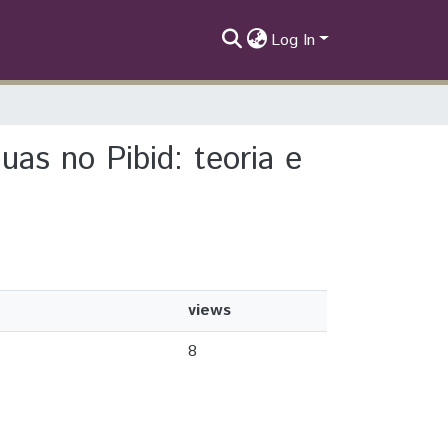
Log In
uas no Pibid: teoria e
views
8