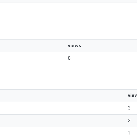
views
8
vie
3
2
1