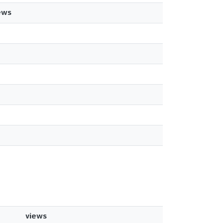
ews
views