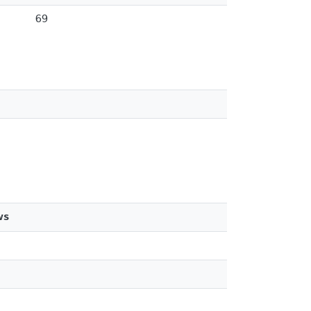
69
ws