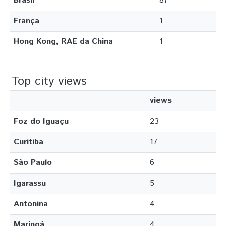
Brasil
87
França
1
Hong Kong, RAE da China
1
Top city views
views
Foz do Iguaçu
23
Curitiba
17
São Paulo
6
Igarassu
5
Antonina
4
Maringá
4