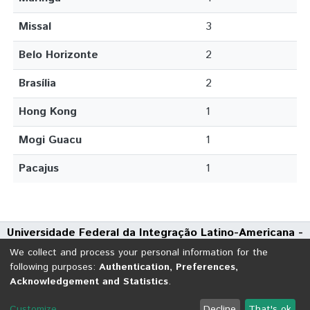
Missal
3
Belo Horizonte
2
Brasília
2
Hong Kong
1
Mogi Guacu
1
Pacajus
1
Universidade Federal da Integração Latino-Americana -
UNILA
We collect and process your personal information for the
Avenida Tarquínio Joslin dos Santos, 1000 - Polo Universitário
following purposes:
Authentication, Preferences,
Acknowledgement and Statistics
.
CEP: 85870-650 | Foz do Iguaçu - Paraná
DSpace software
copyright © 2002-2026
LYRASIS
Customize
Decline
That's ok