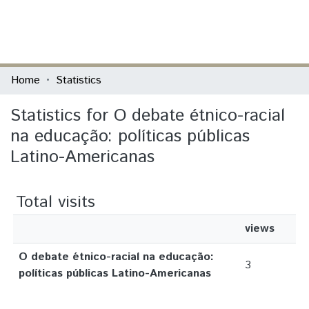
(current)
Log In
Communities & Collections
Home
Statistics
All of DSpace
Statistics for O debate étnico-racial
na educação: políticas públicas
Latino-Americanas
Total visits
views
O debate étnico-racial na educação:
3
políticas públicas Latino-Americanas