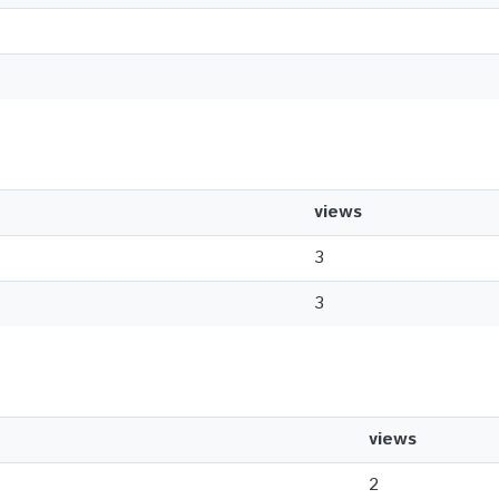
views
3
3
views
2