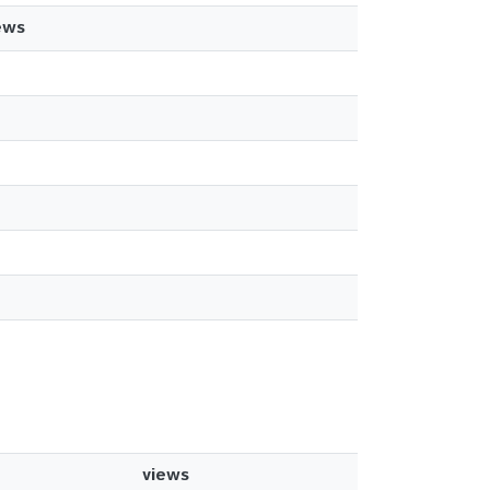
ews
views