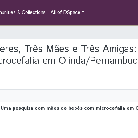
nities & Collections
All of DSpace
lheres, Três Mães e Três Amiga
rocefalia em Olinda/Pernambu
s: Uma pesquisa com mães de bebês com microcefalia em 