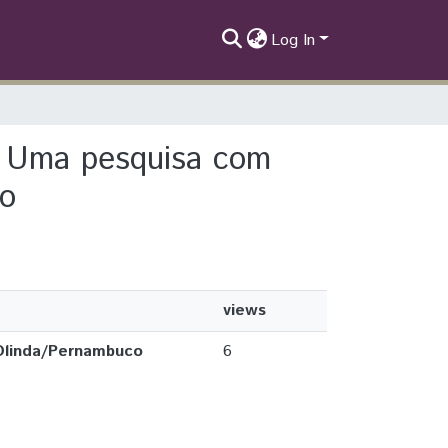
Log In
s: Uma pesquisa com
co
views
Olinda/Pernambuco
6