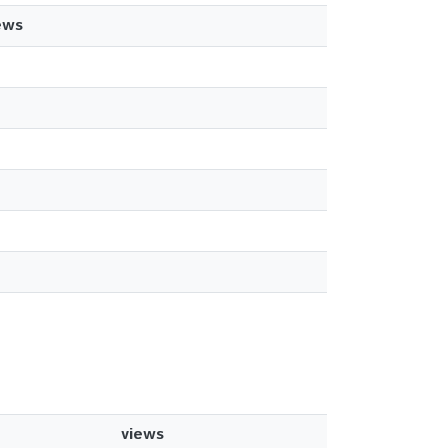
ews
views