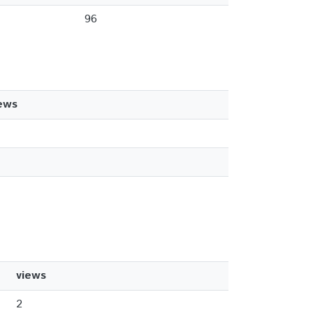
96
ews
views
2