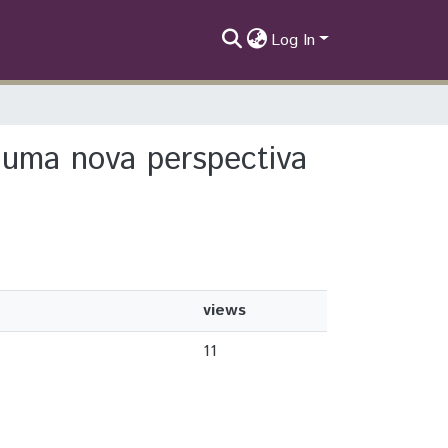
Log In
r: uma nova perspectiva
views
11