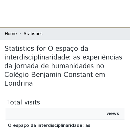
(current)
Log In
Communities & Collections
Home
Statistics
All of DSpace
Statistics for O espaço da
interdisciplinaridade: as experiências
da jornada de humanidades no
Colégio Benjamin Constant em
Londrina
Total visits
views
O espaço da interdisciplinaridade: as