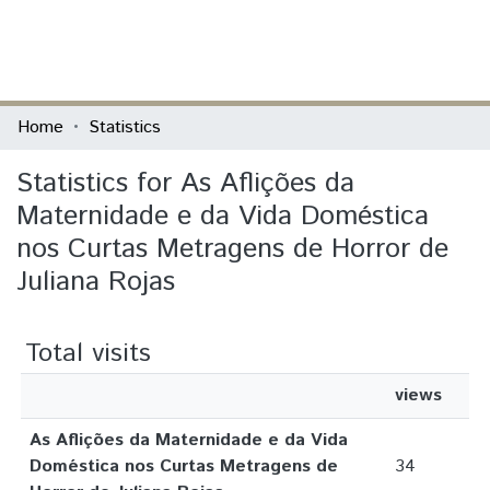
(current)
Log In
Communities & Collections
Home
Statistics
All of DSpace
Statistics for As Aflições da
Maternidade e da Vida Doméstica
nos Curtas Metragens de Horror de
Juliana Rojas
Total visits
views
As Aflições da Maternidade e da Vida
Doméstica nos Curtas Metragens de
34