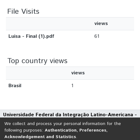
File Visits
views
Luisa - Final (1).pdf
61
Top country views
views
Brasil
1
Universidade Federal da Integração Latino-Americana -
UNILA
We collect and process your personal information for the
Avenida Tarquínio Joslin dos Santos, 1000 - Polo Universitário
following purposes:
Authentication, Preferences,
Acknowledgement and Statistics
.
CEP: 85870-650 | Foz do Iguaçu - Paraná