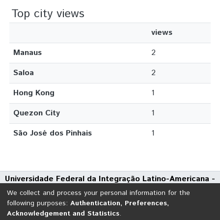
Top city views
views
Manaus
2
Saloa
2
Hong Kong
1
Quezon City
1
São José dos Pinhais
1
Universidade Federal da Integração Latino-Americana -
UNILA
We collect and process your personal information for the
Avenida Tarquínio Joslin dos Santos, 1000 - Polo Universitário
following purposes:
Authentication, Preferences,
Acknowledgement and Statistics
.
CEP: 85870-650 | Foz do Iguaçu - Paraná