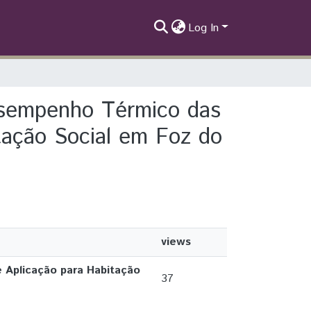
Log In
esempenho Térmico das
tação Social em Foz do
views
 Aplicação para Habitação
37