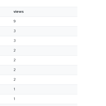
views
9
3
3
2
2
2
2
1
1