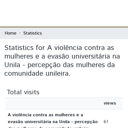
(current)
Log In
Communities & Collections
Home
Statistics
All of DSpace
Statistics for A violência contra as
mulheres e a evasão universitária na
Unila - percepção das mulheres da
comunidade unileira.
Total visits
views
A violência contra as mulheres e a
evasão universitária na Unila - percepção
61