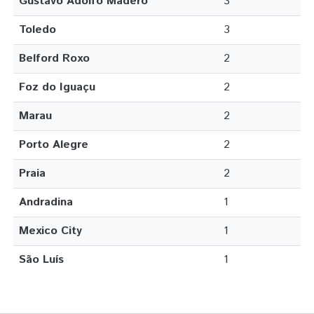
Gustavo Adolfo Madero
3
Toledo
3
Belford Roxo
2
Foz do Iguaçu
2
Marau
2
Porto Alegre
2
Praia
2
Andradina
1
Mexico City
1
São Luís
1