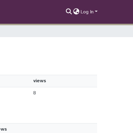
Log In
views
8
ews