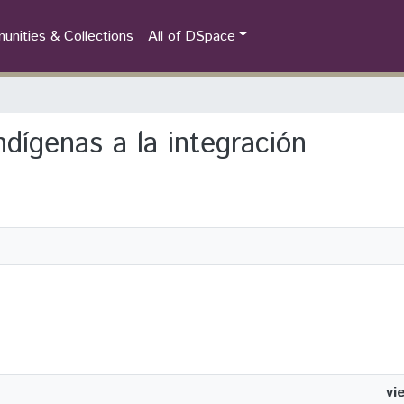
nities & Collections
All of DSpace
ndígenas a la integración
vi