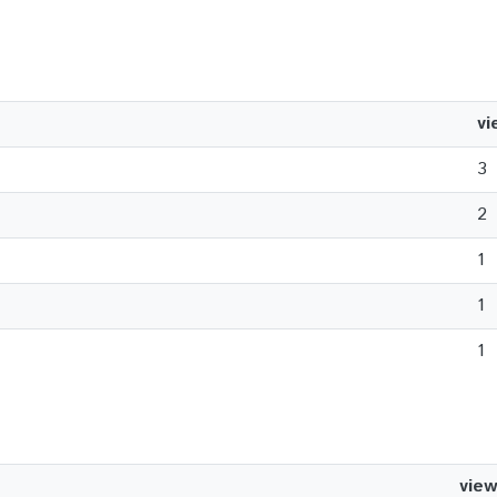
vi
3
2
1
1
1
vie