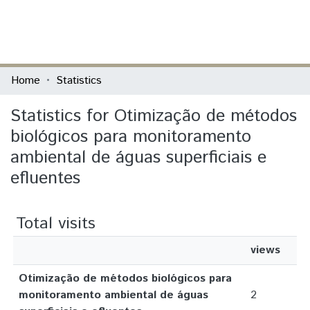
(current)
Log In
Communities & Collections
Home
Statistics
All of DSpace
Statistics for Otimização de métodos
biológicos para monitoramento
ambiental de águas superficiais e
efluentes
Total visits
views
Otimização de métodos biológicos para
monitoramento ambiental de águas
2