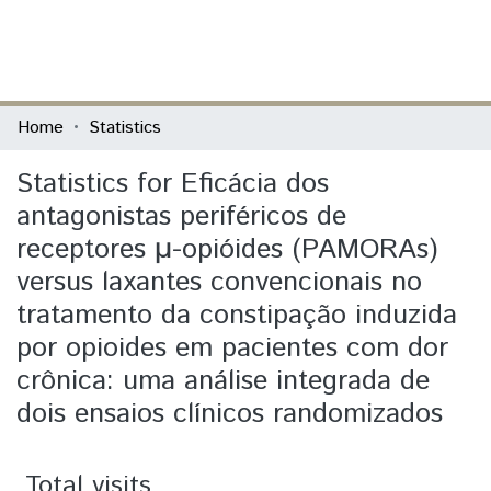
(current)
Log In
Communities & Collections
Home
Statistics
All of DSpace
Statistics for Eficácia dos
antagonistas periféricos de
receptores μ-opióides (PAMORAs)
versus laxantes convencionais no
tratamento da constipação induzida
por opioides em pacientes com dor
crônica: uma análise integrada de
dois ensaios clínicos randomizados
Total visits