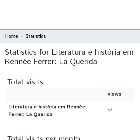
(current)
Log In
Communities & Collections
Home
Statistics
All of DSpace
Statistics for Literatura e história em
Rennée Ferrer: La Querida
Total visits
views
Literatura e história em Rennée
14
Ferrer: La Querida
Total visits per month