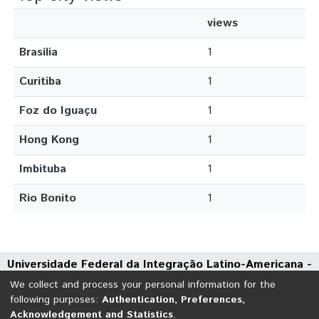
views
Brasília
1
Curitiba
1
Foz do Iguaçu
1
Hong Kong
1
Imbituba
1
Rio Bonito
1
Universidade Federal da Integração Latino-Americana -
UNILA
We collect and process your personal information for the
Avenida Tarquínio Joslin dos Santos, 1000 - Polo Universitário
following purposes:
Authentication, Preferences,
Acknowledgement and Statistics
.
CEP: 85870-650 | Foz do Iguaçu - Paraná