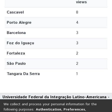
views
Cascavel
8
Porto Alegre
4
Barcelona
3
Foz do Iguaçu
3
Fortaleza
2
São Paulo
2
Tangara Da Serra
1
Universidade Federal da Integração Latino-Americana -
UNILA
We collect and process your personal information for the
Avenida Tarquínio Joslin dos Santos, 1000 - Polo Universitário
following purposes:
Authentication, Preferences,